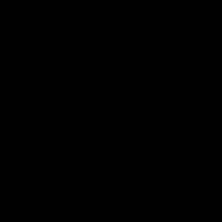
团
结
、
务
实
Unity, pragmatism, i