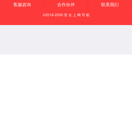
米兰中国
品鉴米兰
米兰中国
米兰milan
官网入口
中国官网
官网入口
官方网站
产业
入口
新闻资讯
文化
联系我们
地址：杭州市江干区 钱江新城富春路308号米兰中国官网入口国际发展大厦
TEL /
0571-87823820
FAX / 0571-87823820
邮箱：huachenggroup@163.com
TEL / 310016
Copyright © 2018 浙江米兰milan官方网站有限公司 All Rights Reserved.
浙
ICP备11043968号
技术支持：予尚网络