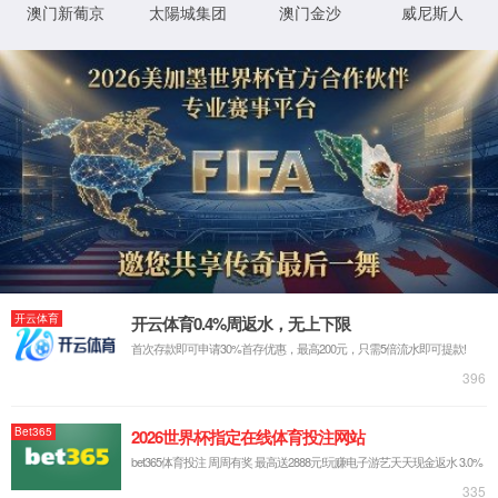
Selection/taste/feeling — feeling the classic estates of Huacheng