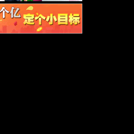
、
尊
重
个
性
、
适
应
需
求
, respect individuality and adapt to needs.