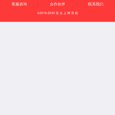
集团新闻
媒体报道